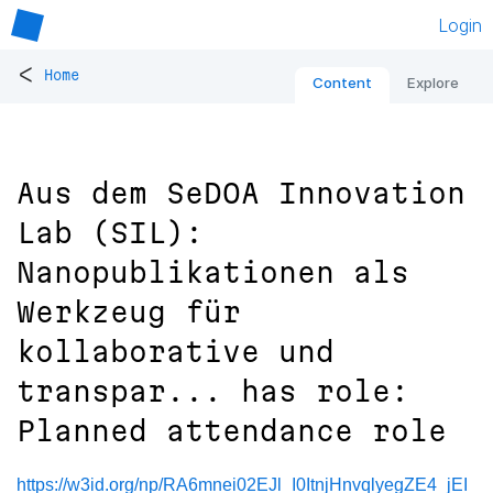
Login
<
Home
Content
Explore
Aus dem SeDOA Innovation
Lab (SIL):
Nanopublikationen als
Werkzeug für
kollaborative und
transpar... has role:
Planned attendance role
https://w3id.org/np/RA6mnei02EJl_I0ItnjHnvqlyegZE4_jEI