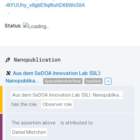
-4tYUUhy_x9gbE9qI6uhD66WxSIlA
Status:
📌 Nanopublication
Aus dem SeDOA Innovation Lab (SIL):
Nanopublika...
SpaceMemberRole
hasRole
Aus dem SeDOA Innovation Lab (SIL): Nanopublika...
has the role
Observer role
The assertion above
is attributed to
Daniel Mietchen